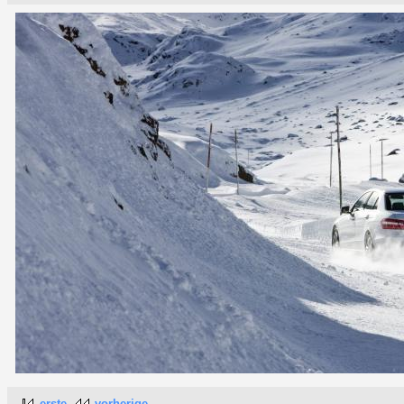
erste
vorherige