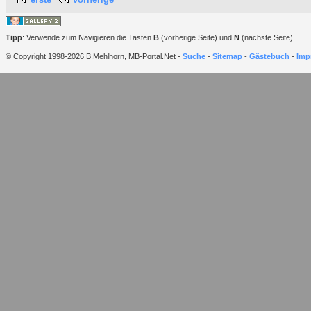
Tipp
: Verwende zum Navigieren die Tasten
B
(vorherige Seite) und
N
(nächste Seite).
© Copyright 1998-2026 B.Mehlhorn, MB-Portal.Net -
Suche
-
Sitemap
-
Gästebuch
-
Imp