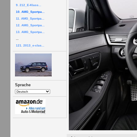
9. 212_E-Klass...
10. AMG_Sportpa...
11. AMG_Sportpa...
12. AMG_Sportpa...
13. AMG_Sportpa...
...
121. 2013_e-clas...
Sprache