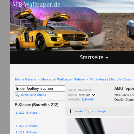
Startseite
Meine Galerie
Mercedes Wallpaper Galerie
Mittelklasse | Middle Class
AMG_Sport
Datum: 01/27/2009
Erweiterte Suche
2009 Mercede
Größe:
Quelle: Daiml
Vollgröße:
1280x960
E-Klasse (Baureihe 212)
erste
vorherige
1. 212_E-Klass...
...
7. 212_E-Klass...
8. 212_E-Klass...