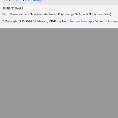
Tipp
: Verwende zum Navigieren die Tasten
B
(vorherige Seite) und
N
(nächste Seite).
© Copyright 1998-2026 B.Mehlhorn, MB-Portal.Net -
Suche
-
Sitemap
-
Gästebuch
-
Imp