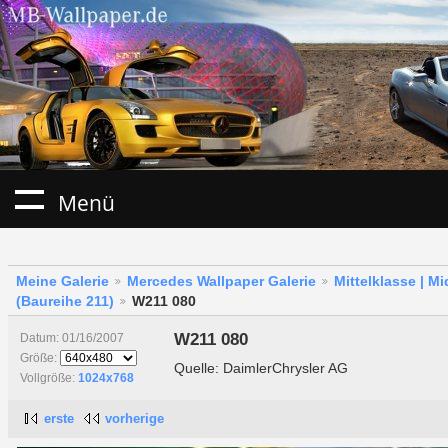
Menü
Meine Galerie
Mercedes Wallpaper Galerie
Mittelklasse | M
(Baureihe 211)
W211 080
W211 080
Datum: 01/16/2007
Größe:
Quelle: DaimlerChrysler AG
Vollgröße:
1024x768
erste
vorherige