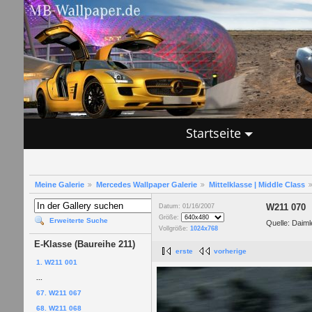
Startseite
Meine Galerie
Mercedes Wallpaper Galerie
Mittelklasse | Middle Class
W211 070
Datum: 01/16/2007
Größe:
Erweiterte Suche
Quelle: Daim
Vollgröße:
1024x768
E-Klasse (Baureihe 211)
erste
vorherige
1. W211 001
...
67. W211 067
68. W211 068