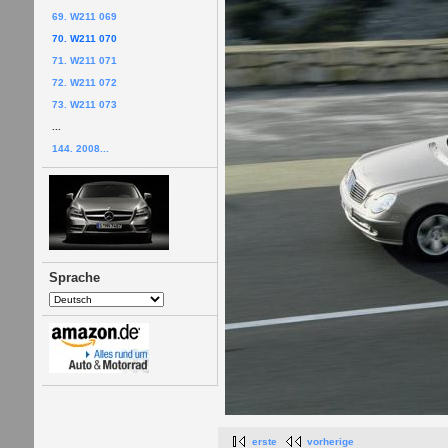
69. W211 069
70. W211 070
71. W211 071
72. W211 072
73. W211 073
...
144. 2008...
Sprache
erste
vorherige