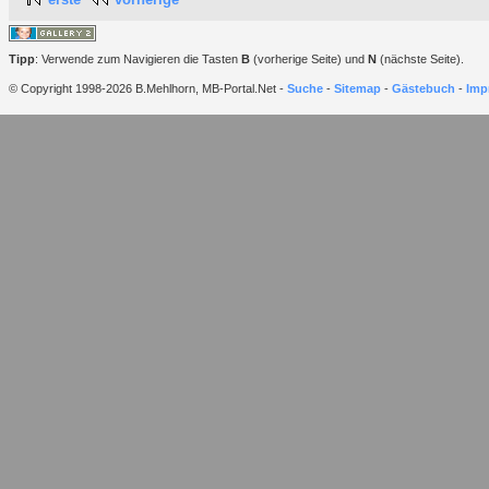
Tipp
: Verwende zum Navigieren die Tasten
B
(vorherige Seite) und
N
(nächste Seite).
© Copyright 1998-2026 B.Mehlhorn, MB-Portal.Net -
Suche
-
Sitemap
-
Gästebuch
-
Imp