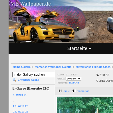
Startseite
Meine Galerie
Mercedes Wallpaper Galerie
Mittelklasse | Middle Class
W210 32
Datum: 01/16/2007
Größe:
Erweiterte Suche
Quelle: Daim
Vollgröße:
1024x768
E-Klasse (Baureihe 210)
erste
vorherige
1. W210 01
...
28. W210 28
29. W210 29