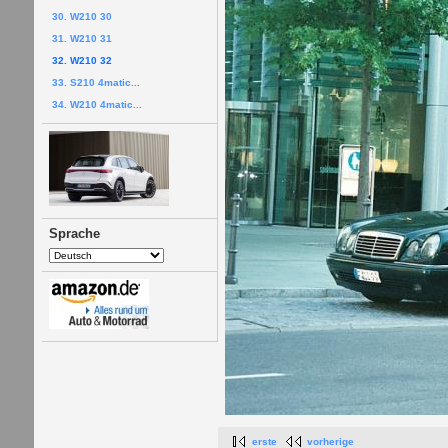
30. W210 30
31. W210 31
32. W210 32
33. S210 4matic...
34. W210 4matic...
Sprache
erste
vorherige