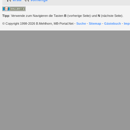
Tipp
: Verwende zum Navigieren die Tasten
B
(vorherige Seite) und
N
(nächste Seite).
© Copyright 1998-2026 B.Mehlhorn, MB-Portal.Net -
Suche
-
Sitemap
-
Gästebuch
-
Imp