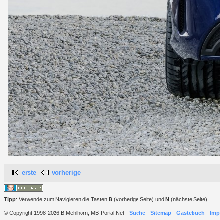
erste
vorherige
Tipp
: Verwende zum Navigieren die Tasten
B
(vorherige Seite) und
N
(nächste Seite).
© Copyright 1998-2026 B.Mehlhorn, MB-Portal.Net -
Suche
-
Sitemap
-
Gästebuch
-
Imp