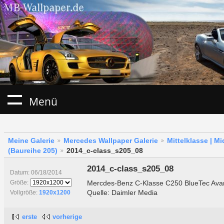
Menü
Meine Galerie
Mercedes Wallpaper Galerie
Mittelklasse | M
(Baureihe 205)
2014_c-class_s205_08
2014_c-class_s205_08
Datum: 06/18/2014
Mercdes-Benz C-Klasse C250 BlueTec Avan
Größe:
Quelle: Daimler Media
Vollgröße:
1920x1200
erste
vorherige