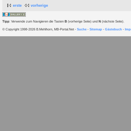
erste
vorherige
Tipp
: Verwende zum Navigieren die Tasten
B
(vorherige Seite) und
N
(nächste Seite).
© Copyright 1998-2026 B.Mehlhorn, MB-Portal.Net -
Suche
-
Sitemap
-
Gästebuch
-
Imp