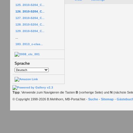
125. 2010-S204_C...
126. 2010-S204_C...
127. 2010-S204_C...
128. 2010-S204_C...
129. 2010-S204_C...
...
183. 2013_c-clas...
Sprache
Tipp
: Verwende zum Navigieren die Tasten
B
(vorherige Seite) und
N
(nächste Seit
© Copyright 1998-2026 B.Mehlhorn, MB-Portal.Net -
Suche
-
Sitemap
-
Gästebuc