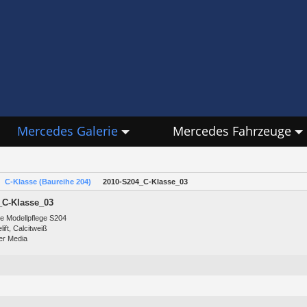
Mercedes Galerie
Mercedes Fahrzeuge
C-Klasse (Baureihe 204)
2010-S204_C-Klasse_03
_C-Klasse_03
e Modellpflege S204
ift, Calcitweiß
er Media