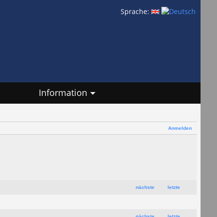
Sprache:
Information
Anmelden
nächste
letzte
nächste
letzte