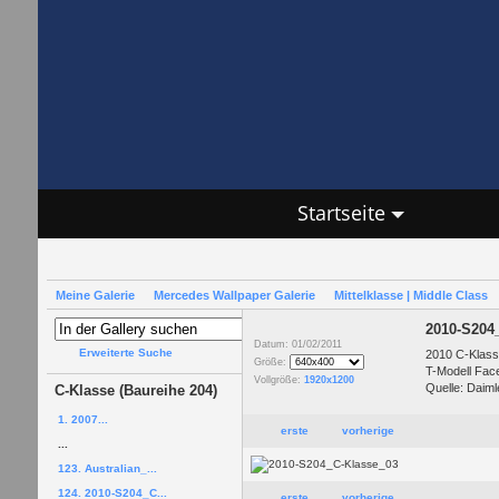
Startseite
Meine Galerie
Mercedes Wallpaper Galerie
Mittelklasse | Middle Class
2010-S204
Datum: 01/02/2011
Erweiterte Suche
2010 C-Klass
Größe:
T-Modell Facel
Vollgröße:
1920x1200
Quelle: Daiml
C-Klasse (Baureihe 204)
1. 2007...
erste
vorherige
...
123. Australian_...
124. 2010-S204_C...
erste
vorherige