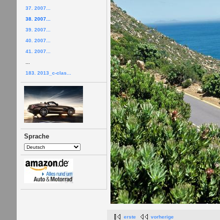
37. 2007...
38. 2007...
39. 2007...
40. 2007...
41. 2007...
...
183. 2013_c-clas...
Sprache
erste
vorherige