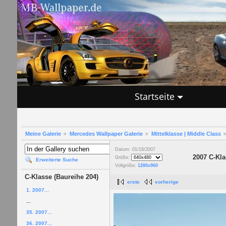
Startseite
Meine Galerie
Mercedes Wallpaper Galerie
Mittelklasse | Middle Class
Datum: 01/18/2007
2007 C-Kla
Größe:
Erweiterte Suche
Vollgröße:
1280x960
C-Klasse (Baureihe 204)
erste
vorherige
1. 2007...
...
35. 2007...
36. 2007...