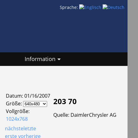
Sprache:
Information
Datum: 01/16/2007
203 70
Größe:
Vollgröße:
Quelle: DaimlerChrysler AG
1024x768
nächste
letzte
erste
vorherige