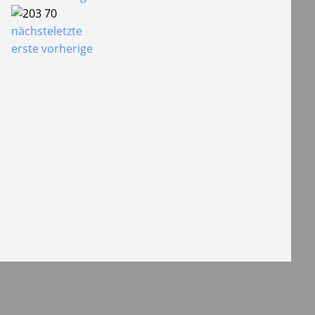
nächste
letzte
erste
vorherige