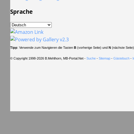
Sprache
Tipp
: Verwende zum Navigieren die Tasten
B
(vorherige Seite) und
N
(nächste Seite)
© Copyright 1998-2026 B.Mehlhorn, MB-Portal.Net -
Suche
-
Sitemap
-
Gästebuch
-