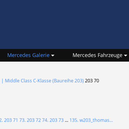
Mercedes Galerie
Mercedes Fahrzeuge
 | Middle Class
C-Klasse (Baureihe 203)
203 70
2. 203 71
73. 203 72
74. 203 73
...
135. w203_thomas...