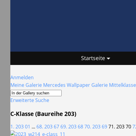
Startseite
Anmelden
Meine Galerie
Mercedes Wallpaper Galerie
Mittelklasse
Erweiterte Suche
C-Klasse (Baureihe 203)
1. 203 01
...
68. 203 67
69. 203 68
70. 203 69
71. 203 70
7