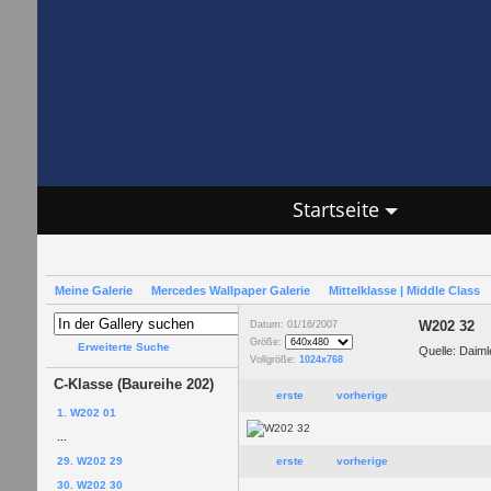
Startseite
Meine Galerie
Mercedes Wallpaper Galerie
Mittelklasse | Middle Class
W202 32
Datum: 01/16/2007
Größe:
Erweiterte Suche
Quelle: Daim
Vollgröße:
1024x768
C-Klasse (Baureihe 202)
erste
vorherige
1. W202 01
...
29. W202 29
erste
vorherige
30. W202 30