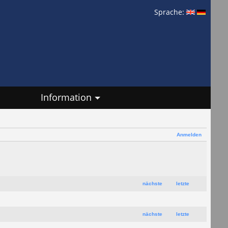
Sprache:
Information
Anmelden
nächste
letzte
nächste
letzte