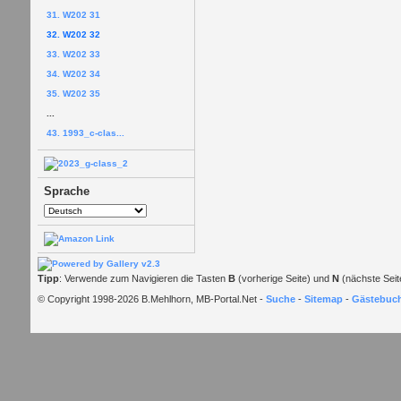
31. W202 31
32. W202 32
33. W202 33
34. W202 34
35. W202 35
...
43. 1993_c-clas...
Sprache
Tipp
: Verwende zum Navigieren die Tasten
B
(vorherige Seite) und
N
(nächste Seit
© Copyright 1998-2026 B.Mehlhorn, MB-Portal.Net -
Suche
-
Sitemap
-
Gästebuc