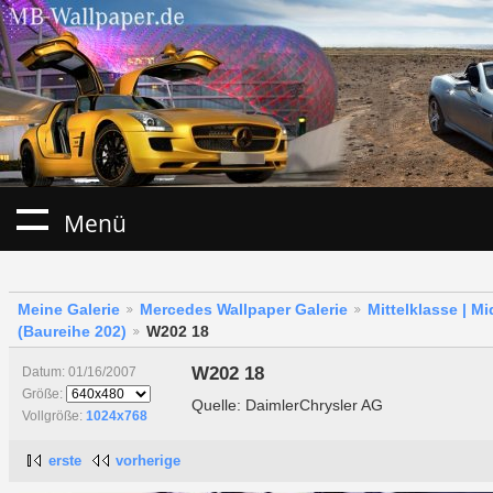
Menü
Meine Galerie
Mercedes Wallpaper Galerie
Mittelklasse | M
(Baureihe 202)
W202 18
W202 18
Datum: 01/16/2007
Größe:
Quelle: DaimlerChrysler AG
Vollgröße:
1024x768
erste
vorherige