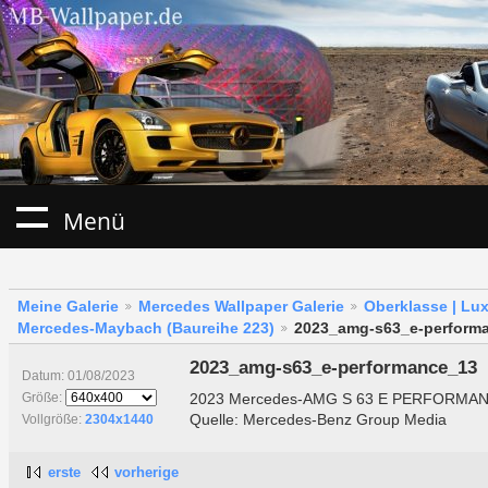
Menü
Meine Galerie
Mercedes Wallpaper Galerie
Oberklasse | Lu
Mercedes-Maybach (Baureihe 223)
2023_amg-s63_e-perform
2023_amg-s63_e-performance_13
Datum: 01/08/2023
2023 Mercedes-AMG S 63 E PERFORMANC
Größe:
Quelle: Mercedes-Benz Group Media
Vollgröße:
2304x1440
erste
vorherige