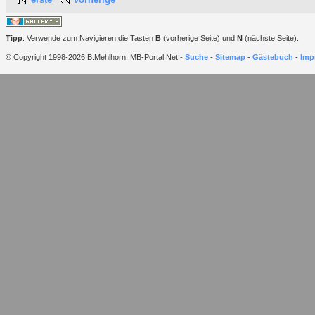
Tipp
: Verwende zum Navigieren die Tasten
B
(vorherige Seite) und
N
(nächste Seite).
© Copyright 1998-2026 B.Mehlhorn, MB-Portal.Net -
Suche
-
Sitemap
-
Gästebuch
-
Imp