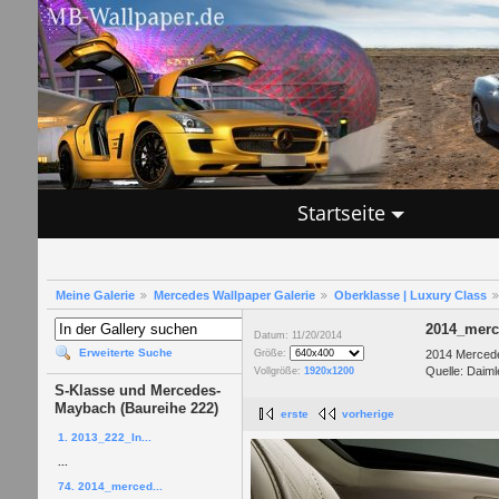
Startseite
Meine Galerie
Mercedes Wallpaper Galerie
Oberklasse | Luxury Class
2014_merc
Datum: 11/20/2014
Erweiterte Suche
2014 Mercede
Größe:
Quelle: Daiml
Vollgröße:
1920x1200
S-Klasse und Mercedes-
Maybach (Baureihe 222)
erste
vorherige
1. 2013_222_In...
...
74. 2014_merced...