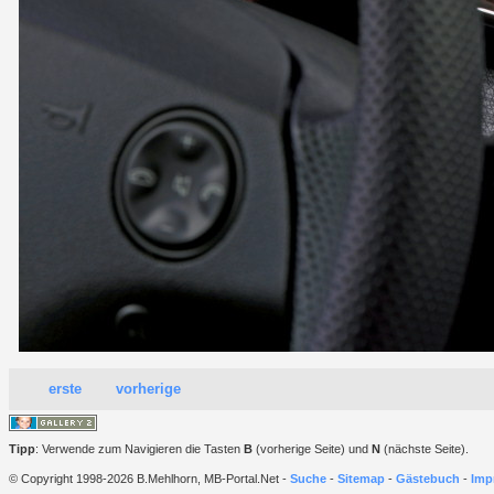
erste
vorherige
Tipp
: Verwende zum Navigieren die Tasten
B
(vorherige Seite) und
N
(nächste Seite).
© Copyright 1998-2026 B.Mehlhorn, MB-Portal.Net -
Suche
-
Sitemap
-
Gästebuch
-
Imp