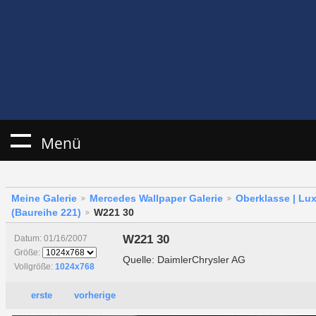
Menü
Meine Galerie
Mercedes Wallpaper Galerie
Oberklasse | Lu
(Baureihe 221)
W221 30
W221 30
Datum: 01/16/2007
Größe:
Quelle: DaimlerChrysler AG
Vollgröße:
1024x768
erste
vorherige