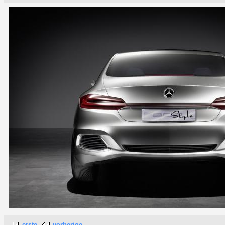
erste
vorherige