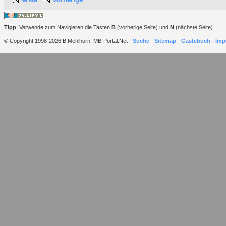
Tipp
: Verwende zum Navigieren die Tasten
B
(vorherige Seite) und
N
(nächste Seite).
© Copyright 1998-2026 B.Mehlhorn, MB-Portal.Net -
Suche
-
Sitemap
-
Gästebuch
-
Imp