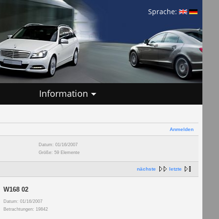
Sprache:
Information
Anmelden
Datum: 01/16/2007
Größe: 59 Elemente
nächste
letzte
W168 02
Datum: 01/16/2007
Betrachtungen: 19842