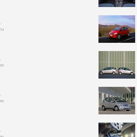
7
714
7
062
7
492
7
781