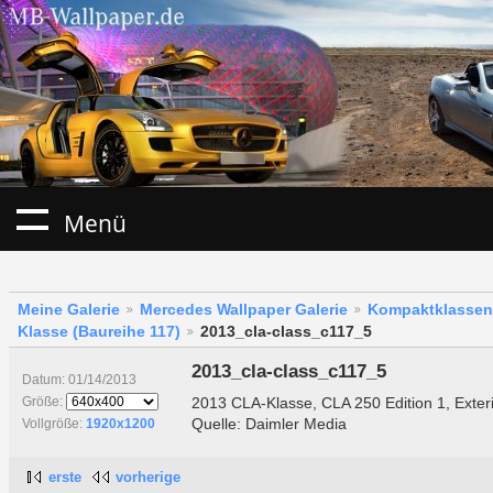
Menü
Meine Galerie
Mercedes Wallpaper Galerie
Kompaktklassen
Klasse (Baureihe 117)
2013_cla-class_c117_5
2013_cla-class_c117_5
Datum: 01/14/2013
2013 CLA-Klasse, CLA 250 Edition 1, Exter
Größe:
Quelle: Daimler Media
Vollgröße:
1920x1200
erste
vorherige