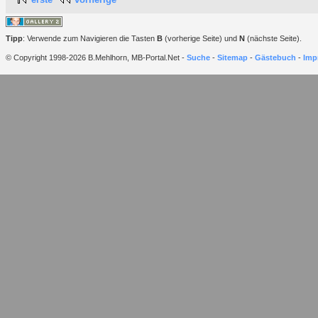
Tipp
: Verwende zum Navigieren die Tasten
B
(vorherige Seite) und
N
(nächste Seite).
© Copyright 1998-2026 B.Mehlhorn, MB-Portal.Net -
Suche
-
Sitemap
-
Gästebuch
-
Imp