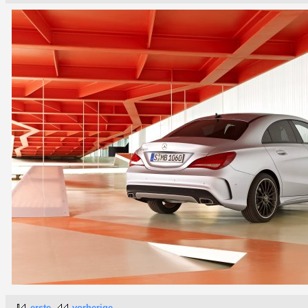
erste
vorherige