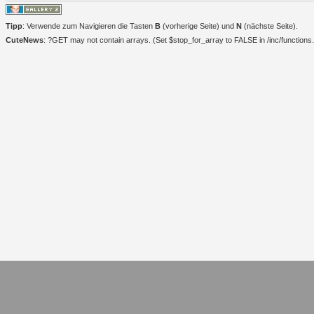
Tipp
: Verwende zum Navigieren die Tasten
B
(vorherige Seite) und
N
(nächste Seite).
CuteNews
: ?GET may not contain arrays. (Set $stop_for_array to FALSE in /inc/functions.i