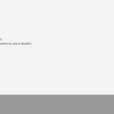
e).
tions.inc.php to disable.)