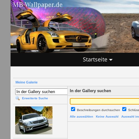
Startseite
Meine Galerie
In der Gallery suchen
Erweiterte Suche
Beschreibungen durchsuchen
Schlüs
Alle auswählen
Keine Auswahl
Auswahl inv