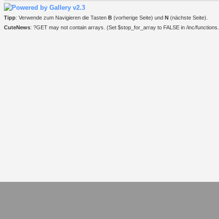
Tipp
: Verwende zum Navigieren die Tasten
B
(vorherige Seite) und
N
(nächste Seite).
CuteNews
: ?GET may not contain arrays. (Set $stop_for_array to FALSE in /inc/functions.i