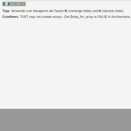
Tipp
: Verwende zum Navigieren die Tasten
B
(vorherige Seite) und
N
(nächste Seite).
CuteNews
: ?GET may not contain arrays. (Set $stop_for_array to FALSE in /inc/functions.i