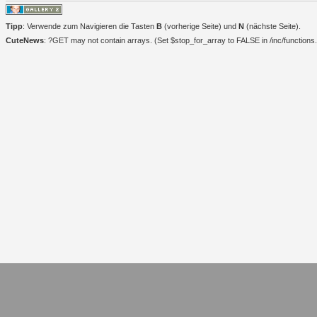
Tipp
: Verwende zum Navigieren die Tasten
B
(vorherige Seite) und
N
(nächste Seite).
CuteNews
: ?GET may not contain arrays. (Set $stop_for_array to FALSE in /inc/functions.i