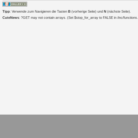
Tipp
: Verwende zum Navigieren die Tasten
B
(vorherige Seite) und
N
(nächste Seite).
CuteNews
: ?GET may not contain arrays. (Set $stop_for_array to FALSE in /inc/functions.i