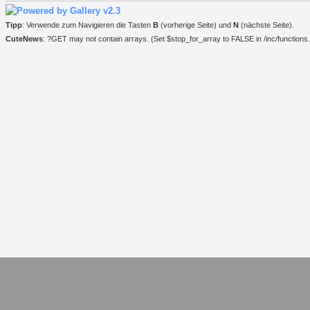
Tipp
: Verwende zum Navigieren die Tasten
B
(vorherige Seite) und
N
(nächste Seite).
CuteNews
: ?GET may not contain arrays. (Set $stop_for_array to FALSE in /inc/functions.i