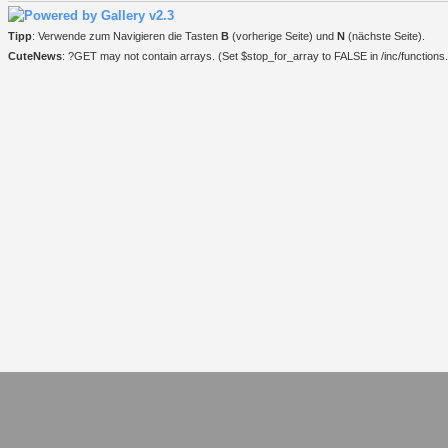
Tipp
: Verwende zum Navigieren die Tasten
B
(vorherige Seite) und
N
(nächste Seite).
CuteNews
: ?GET may not contain arrays. (Set $stop_for_array to FALSE in /inc/functions.i