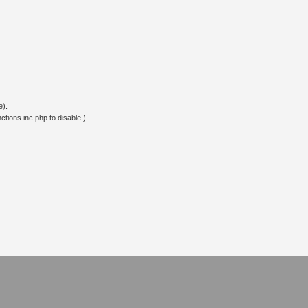
e).
tions.inc.php to disable.)