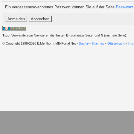
Ein vergessenes/verlorenes Passwort können Sie auf der Seite
Passwort 
Tipp
: Verwende zum Navigieren die Tasten
B
(vorherige Seite) und
N
(nächste Seite).
© Copyright 1998-2026 B.Mehlhorn, MB-Portal.Net -
Suche
-
Sitemap
-
Gästebuch
-
Imp