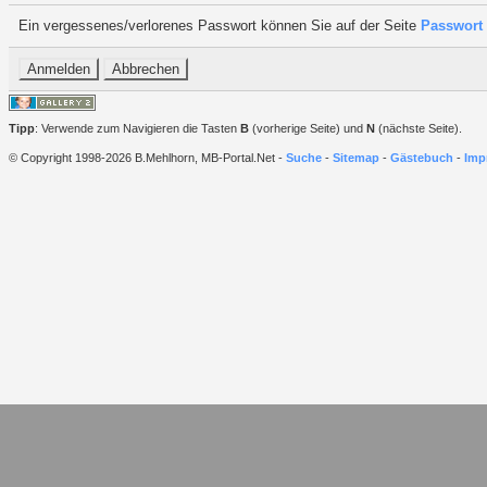
Ein vergessenes/verlorenes Passwort können Sie auf der Seite
Passwort 
Tipp
: Verwende zum Navigieren die Tasten
B
(vorherige Seite) und
N
(nächste Seite).
© Copyright 1998-2026 B.Mehlhorn, MB-Portal.Net -
Suche
-
Sitemap
-
Gästebuch
-
Imp