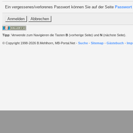
Ein vergessenes/verlorenes Passwort können Sie auf der Seite
Passwort 
Tipp
: Verwende zum Navigieren die Tasten
B
(vorherige Seite) und
N
(nächste Seite).
© Copyright 1998-2026 B.Mehlhorn, MB-Portal.Net -
Suche
-
Sitemap
-
Gästebuch
-
Imp