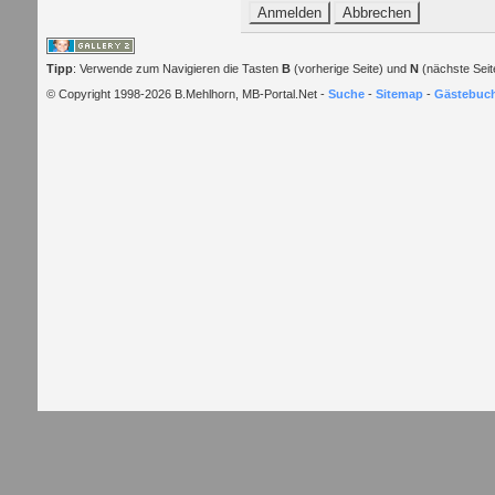
Tipp
: Verwende zum Navigieren die Tasten
B
(vorherige Seite) und
N
(nächste Seit
© Copyright 1998-2026 B.Mehlhorn, MB-Portal.Net -
Suche
-
Sitemap
-
Gästebuc