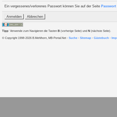
Ein vergessenes/verlorenes Passwort können Sie auf der Seite
Passwort 
Tipp
: Verwende zum Navigieren die Tasten
B
(vorherige Seite) und
N
(nächste Seite).
© Copyright 1998-2026 B.Mehlhorn, MB-Portal.Net -
Suche
-
Sitemap
-
Gästebuch
-
Imp