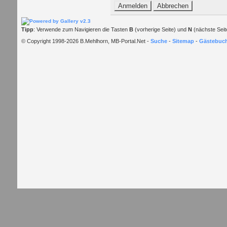
Tipp
: Verwende zum Navigieren die Tasten
B
(vorherige Seite) und
N
(nächste Seit
© Copyright 1998-2026 B.Mehlhorn, MB-Portal.Net -
Suche
-
Sitemap
-
Gästebuc