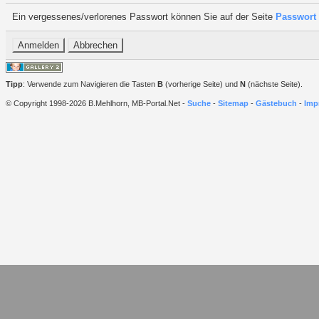
Ein vergessenes/verlorenes Passwort können Sie auf der Seite
Passwort 
Tipp
: Verwende zum Navigieren die Tasten
B
(vorherige Seite) und
N
(nächste Seite).
© Copyright 1998-2026 B.Mehlhorn, MB-Portal.Net -
Suche
-
Sitemap
-
Gästebuch
-
Imp