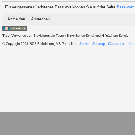
Ein vergessenes/verlorenes Passwort können Sie auf der Seite
Passwort 
Tipp
: Verwende zum Navigieren die Tasten
B
(vorherige Seite) und
N
(nächste Seite).
© Copyright 1998-2026 B.Mehlhorn, MB-Portal.Net -
Suche
-
Sitemap
-
Gästebuch
-
Imp