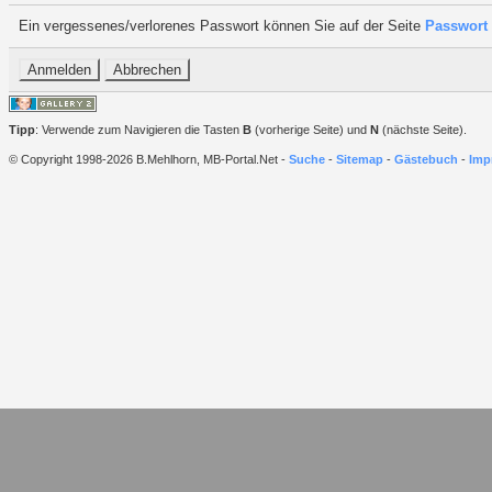
Ein vergessenes/verlorenes Passwort können Sie auf der Seite
Passwort 
Tipp
: Verwende zum Navigieren die Tasten
B
(vorherige Seite) und
N
(nächste Seite).
© Copyright 1998-2026 B.Mehlhorn, MB-Portal.Net -
Suche
-
Sitemap
-
Gästebuch
-
Imp