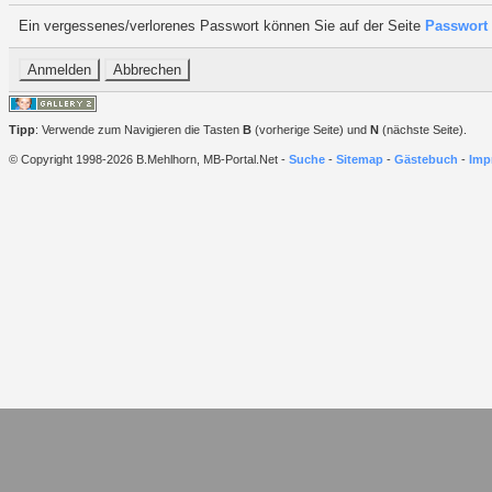
Ein vergessenes/verlorenes Passwort können Sie auf der Seite
Passwort 
Tipp
: Verwende zum Navigieren die Tasten
B
(vorherige Seite) und
N
(nächste Seite).
© Copyright 1998-2026 B.Mehlhorn, MB-Portal.Net -
Suche
-
Sitemap
-
Gästebuch
-
Imp