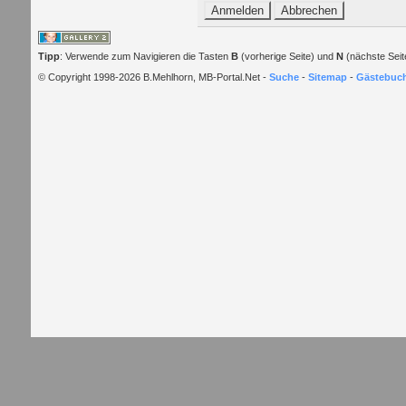
Tipp
: Verwende zum Navigieren die Tasten
B
(vorherige Seite) und
N
(nächste Seit
© Copyright 1998-2026 B.Mehlhorn, MB-Portal.Net -
Suche
-
Sitemap
-
Gästebuc