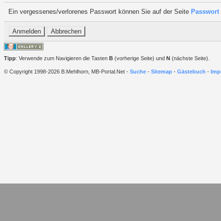
Ein vergessenes/verlorenes Passwort können Sie auf der Seite
Passwort 
Tipp
: Verwende zum Navigieren die Tasten
B
(vorherige Seite) und
N
(nächste Seite).
© Copyright 1998-2026 B.Mehlhorn, MB-Portal.Net -
Suche
-
Sitemap
-
Gästebuch
-
Imp