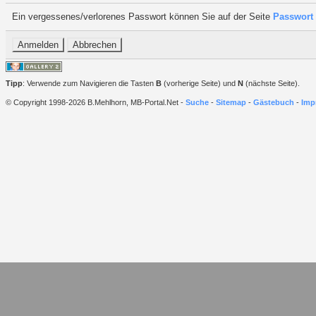
Ein vergessenes/verlorenes Passwort können Sie auf der Seite
Passwort 
Tipp
: Verwende zum Navigieren die Tasten
B
(vorherige Seite) und
N
(nächste Seite).
© Copyright 1998-2026 B.Mehlhorn, MB-Portal.Net -
Suche
-
Sitemap
-
Gästebuch
-
Imp