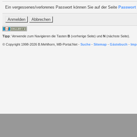
Ein vergessenes/verlorenes Passwort können Sie auf der Seite
Passwort 
Tipp
: Verwende zum Navigieren die Tasten
B
(vorherige Seite) und
N
(nächste Seite).
© Copyright 1998-2026 B.Mehlhorn, MB-Portal.Net -
Suche
-
Sitemap
-
Gästebuch
-
Imp