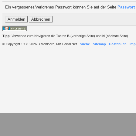
Ein vergessenes/verlorenes Passwort können Sie auf der Seite
Passwort 
Tipp
: Verwende zum Navigieren die Tasten
B
(vorherige Seite) und
N
(nächste Seite).
© Copyright 1998-2026 B.Mehlhorn, MB-Portal.Net -
Suche
-
Sitemap
-
Gästebuch
-
Imp