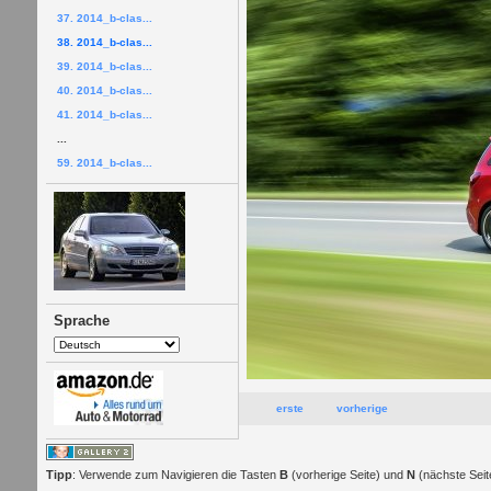
37. 2014_b-clas...
38. 2014_b-clas...
39. 2014_b-clas...
40. 2014_b-clas...
41. 2014_b-clas...
...
59. 2014_b-clas...
Sprache
erste
vorherige
Tipp
: Verwende zum Navigieren die Tasten
B
(vorherige Seite) und
N
(nächste Seit