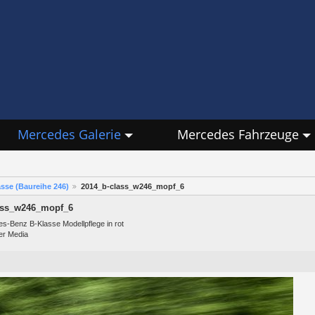
Mercedes Galerie
Mercedes Fahrzeuge
sse (Baureihe 246)
2014_b-class_w246_mopf_6
ass_w246_mopf_6
s-Benz B-Klasse Modellpflege in rot
er Media