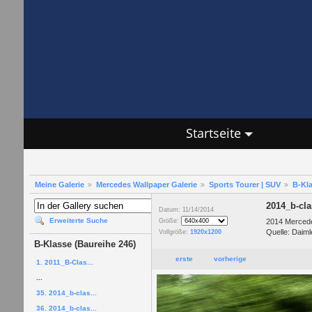
Startseite
Meine Galerie
Mercedes Wallpaper Galerie
Sports Tourer | SUV
B-Kla
2014_b-cl
Datum: 11/14/2014
Erweiterte Suche
2014 Mercede
Größe:
Quelle: Daiml
Vollgröße:
1920x1200
B-Klasse (Baureihe 246)
erste
vorherige
1. 2011_B-Clas...
...
35. 2014_b-clas...
36. 2014_b-clas...