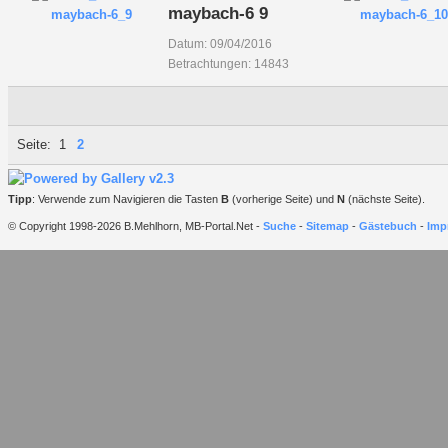
maybach-6 9
Datum: 09/04/2016
Betrachtungen: 14843
Seite:
1
2
Tipp
: Verwende zum Navigieren die Tasten
B
(vorherige Seite) und
N
(nächste Seite).
© Copyright 1998-2026 B.Mehlhorn, MB-Portal.Net -
Suche
-
Sitemap
-
Gästebuch
-
Imp