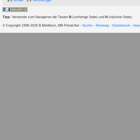
Tipp
: Verwende zum Navigieren die Tasten
B
(vorherige Seite) und
N
(nächste Seite).
© Copyright 1998-2026 B.Mehlhorn, MB-Portal.Net -
Suche
-
Sitemap
-
Gästebuch
-
Imp