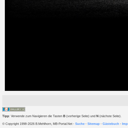
Tipp
: Verwende zum Navigieren die Tasten
B
(vorherige Seite) und
N
(nächste Seite).
© Copyright 1998-2026 B.Mehlhorn, MB-Portal.Net -
Suche
-
Sitemap
-
Gästebuch
-
Imp