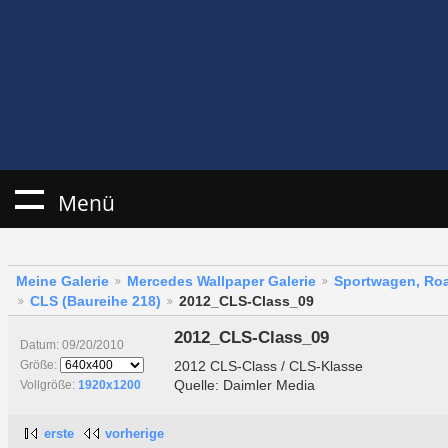
Menü
Meine Galerie
Mercedes Wallpaper Galerie
Sportwagen, Roa
CLS (Baureihe 218)
2012_CLS-Class_09
2012_CLS-Class_09
Datum: 09/20/2010
2012 CLS-Class / CLS-Klasse
Größe:
Quelle: Daimler Media
Vollgröße:
1920x1200
erste
vorherige