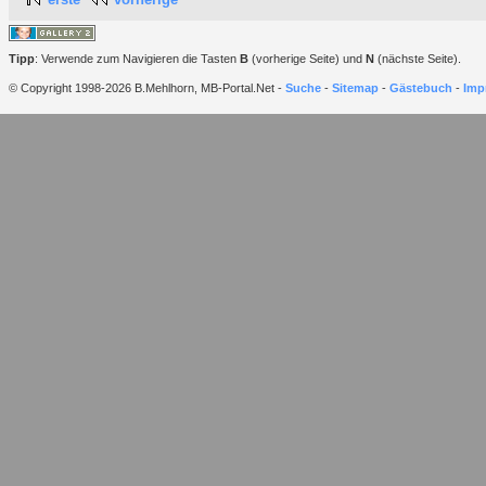
Tipp
: Verwende zum Navigieren die Tasten
B
(vorherige Seite) und
N
(nächste Seite).
© Copyright 1998-2026 B.Mehlhorn, MB-Portal.Net -
Suche
-
Sitemap
-
Gästebuch
-
Imp