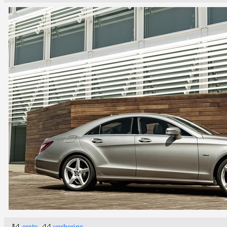
erste
vorherige